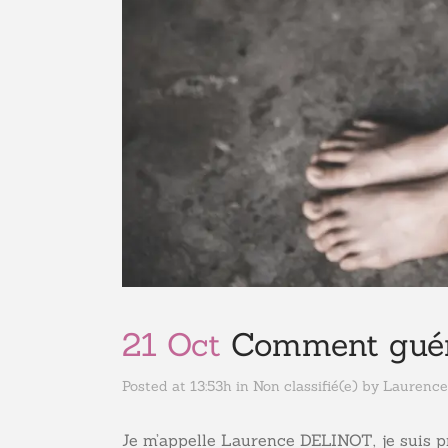
21 Oct
Comment guéri
Posted at 13:53h
in
Non classifié(e)
by
Laurence
Je m’appelle Laurence DELINOT, je suis p