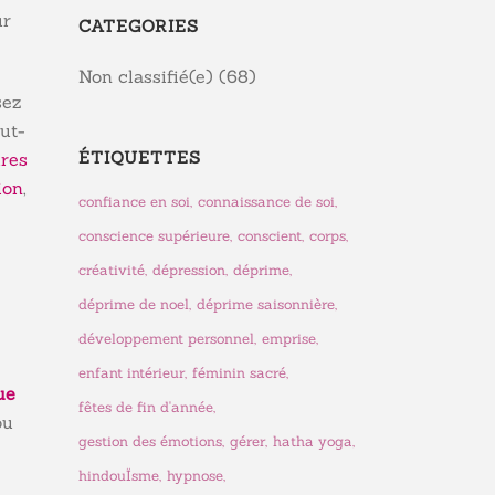
ur
CATEGORIES
Non classifié(e)
(68)
sez
eut-
ÉTIQUETTES
ures
ion
,
confiance en soi
connaissance de soi
conscience supérieure
conscient
corps
créativité
dépression
déprime
déprime de noel
déprime saisonnière
développement personnel
emprise
enfant intérieur
féminin sacré
ue
fêtes de fin d'année
ou
gestion des émotions
gérer
hatha yoga
hindouÏsme
hypnose