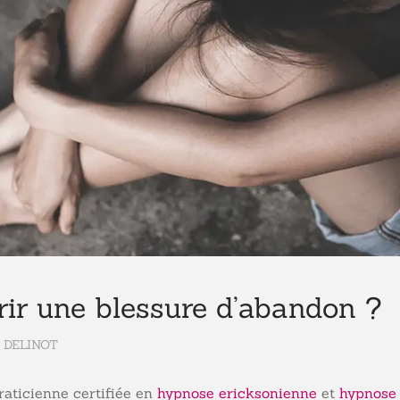
r une blessure d’abandon ?
 DELINOT
raticienne certifiée en
hypnose ericksonienne
et
hypnose