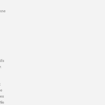
nne
ifs
.
t
de
les
 Ne