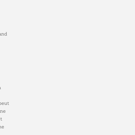
uand
a
peut
 ne
t
me