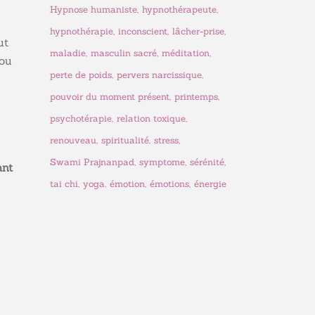
Hypnose humaniste
hypnothérapeute
hypnothérapie
inconscient
lâcher-prise
ut
maladie
masculin sacré
méditation
ou
perte de poids
pervers narcissique
pouvoir du moment présent
printemps
psychotérapie
relation toxique
renouveau
spiritualité
stress
Swami Prajnanpad
symptome
sérénité
ant
tai chi
yoga
émotion
émotions
énergie