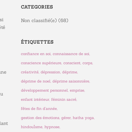
CATEGORIES
si
Non classifié(e)
(68)
été
ÉTIQUETTES
confiance en soi
connaissance de soi
conscience supérieure
conscient
corps
une
créativité
dépression
déprime
déprime de noel
déprime saisonnière
développement personnel
emprise
au
enfant intérieur
féminin sacré
fêtes de fin d'année
gestion des émotions
gérer
hatha yoga
dant
hindouÏsme
hypnose