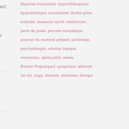
Hypnose humaniste
hypnothérapeute
on),
hypnothérapie
inconscient
lâcher-prise
maladie
masculin sacré
méditation
perte de poids
pervers narcissique
ur
pouvoir du moment présent
printemps
psychotérapie
relation toxique
renouveau
spiritualité
stress
Swami Prajnanpad
symptome
sérénité
tai chi
yoga
émotion
émotions
énergie