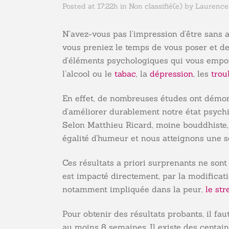
Posted at 17:22h
in
Non classifié(e)
by
Laurence
N’avez-vous pas l’impression d’être sans ar
vous preniez le temps de vous poser et de
d’éléments psychologiques qui vous empois
l’alcool ou le
tabac
, la
dépression
, les
trou
En effet, de nombreuses études ont démont
d’améliorer durablement notre état psychi
Selon Matthieu Ricard, moine bouddhiste
égalité d’humeur et nous atteignons une 
Ces résultats a priori surprenants ne sont
est impacté directement, par la modificati
notamment impliquée dans la peur,
le str
Pour obtenir des résultats probants, il fa
au moins 8 semaines. Il existe des centai