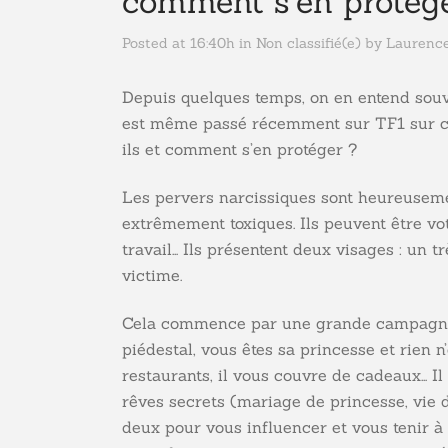
comment s’en protég
Posted at 16:40h
in
Non classifié(e)
by
Laurenc
Depuis quelques temps, on en entend souve
est même passé récemment sur TF1 sur ce 
ils et comment s’en protéger ?
Les pervers narcissiques sont heureusem
extrêmement toxiques. Ils peuvent être vot
travail… Ils présentent deux visages : un
victime.
Cela commence par une grande campagne d
piédestal, vous êtes sa princesse et rien n
restaurants, il vous couvre de cadeaux… Il 
rêves secrets (mariage de princesse, vie d
deux pour vous influencer et vous tenir à s