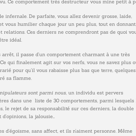
vu. Ce comportement très destructeur vous mine petit à pe
e infernale. De parfaite, vous allez devenir grosse, laide,
er et vous humilier chaque jour un peu plus, tout en donnan
et relations. Ces derniers ne comprendront pas de quoi vo
tre idéal.
ns arrêt, il passe d’un comportement charmant à une très
Ce qui finalement agit sur vos nerfs, vous ne savez plus 
ntrarié pour qu’il vous rabaisse plus bas que terre, quelques
ré sa flamme.
ipulateurs sont parmi nous,
un individu est pervers
itères dans une liste de 30 comportements, parmi lesquels 
s, le rejet de sa responsabilité sur ces derniers, la double
’opinions, la jalousie…
s d’égoïsme, sans affect, et ils n’aiment personne. Même