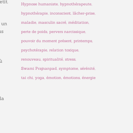
tit.
Hypnose humaniste
hypnothérapeute
hypnothérapie
inconscient
lâcher-prise
maladie
masculin sacré
méditation
t un
us
perte de poids
pervers narcissique
pouvoir du moment présent
printemps
psychotérapie
relation toxique
renouveau
spiritualité
stress
où
Swami Prajnanpad
symptome
sérénité
tai chi
yoga
émotion
émotions
énergie
la