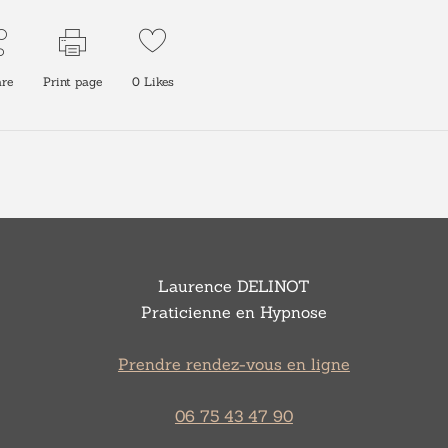
re
Print page
0
Likes
Laurence DELINOT
Praticienne en Hypnose
Prendre rendez-vous en ligne
06 75 43 47 90