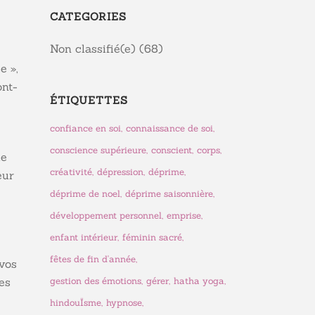
CATEGORIES
Non classifié(e)
(68)
e »,
ont-
ÉTIQUETTES
confiance en soi
connaissance de soi
conscience supérieure
conscient
corps
de
créativité
dépression
déprime
eur
déprime de noel
déprime saisonnière
développement personnel
emprise
enfant intérieur
féminin sacré
fêtes de fin d'année
 vos
gestion des émotions
gérer
hatha yoga
es
hindouÏsme
hypnose